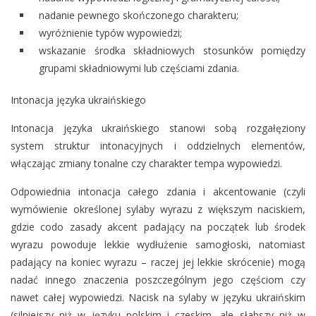
nadanie pewnego skończonego charakteru;
wyróżnienie typów wypowiedzi;
wskazanie środka składniowych stosunków pomiędzy
grupami składniowymi lub częściami zdania.
Intonacja języka ukraińskiego
Intonacja języka ukraińskiego stanowi sobą rozgałęziony
system struktur intonacyjnych i oddzielnych elementów,
włączając zmiany tonalne czy charakter tempa wypowiedzi.
Odpowiednia intonacja całego zdania i akcentowanie (czyli
wymówienie określonej sylaby wyrazu z większym naciskiem,
gdzie codo zasady akcent padający na początek lub środek
wyrazu powoduje lekkie wydłużenie samogłoski, natomiast
padający na koniec wyrazu – raczej jej lekkie skrócenie) mogą
nadać innego znaczenia poszczególnym jego częściom czy
nawet całej wypowiedzi. Nacisk na sylaby w języku ukraińskim
(silniejszy niż w języku polskim i czeskim, ale słabszy niż w