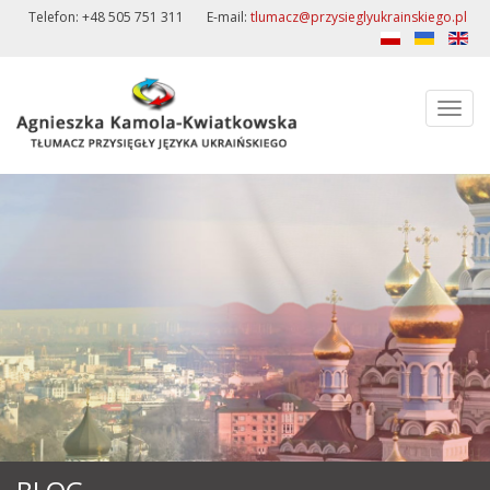
Telefon: +48 505 751 311
E-mail:
tlumacz@przysieglyukrainskiego.pl
Toggle
naviga